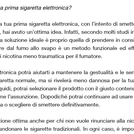
ua prima sigaretta elettronica?
 tua prima sigaretta elettronica, con l’intento di smett
i, hai avuto un’ottima idea. Infatti, secondo molti studi in
a soluzione ideale è proprio quella di prendere in consi
re dal fumo allo svapo è un metodo funzionale ed effi
i nicotina meno traumatica per il fumatore.
tronica potrà aiutarti a mantenere la gestualità e le se
aretta normale, ma si rivelerà meno dannosa per la tua
iquidi, potrai selezionare il prodotto con il giusto contenu
rne l’assunzione. Dopodiché potrai continuare ad usare 
tina o scegliere di smettere definitivamente.
ione ottima anche per chi non vuole rinunciare alla nic
onare le sigarette tradizionali. In ogni caso, è impor