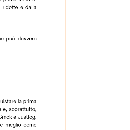
ridotte e dalla 
he può davvero 
uistare la prima 
 e, soprattutto, 
 Smok e Justfog. 
re meglio come 