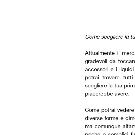
Come scegliere la t
Attualmente il merca
gradevoli da toccare
accessori e i liquid
potrai trovare tutt
scegliere la tua prim
piacerebbe avere.
Come potrai vedere 
diverse forme e dime
ma comunque altamen
poche e semplici fu