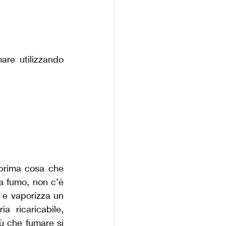
re utilizzando 
 prima cosa che 
a fumo, non c’è 
 e vaporizza un 
 ricaricabile, 
 che fumare si 