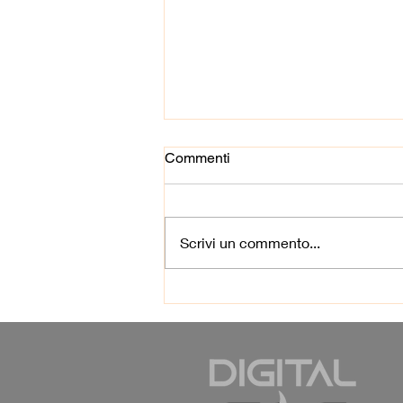
Commenti
Scrivi un commento...
I vantaggi del negozio di
sigarette elettroniche