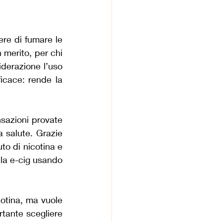
ere di fumare le 
 merito, per chi 
derazione l’uso 
cace: rende la 
nsazioni provate 
 salute. Grazie 
to di nicotina e 
la e-cig usando 
otina, ma vuole 
tante scegliere 