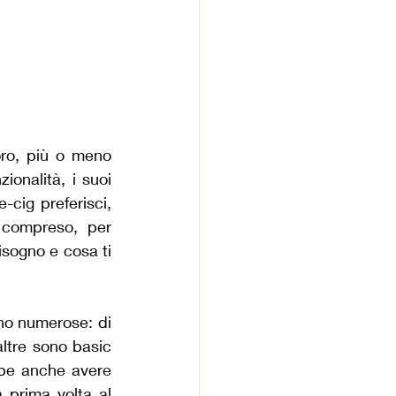
oro, più o meno 
onalità, i suoi 
cig preferisci, 
 compreso, per 
isogno e cosa ti 
no numerose: di 
ltre sono basic 
be anche avere 
 prima volta al 