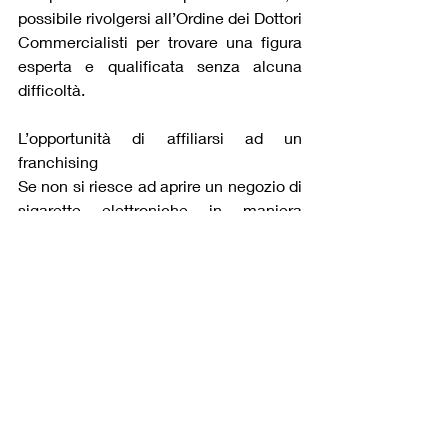
possibile rivolgersi all’Ordine dei Dottori 
Commercialisti per trovare una figura 
esperta e qualificata senza alcuna 
difficoltà.
L’opportunità di affiliarsi ad un 
franchising
Se non si riesce ad aprire un negozio di 
sigarette elettroniche in maniera 
perfettamente autonoma, si può 
prendere in seria considerazione 
l’ipotesi di affiliarsi ad un brand noto. Il 
cosiddetto franchising ha preso molto 
piede nel corso degli ultimi anni, dato 
che consente a nuove realtà di 
affacciarsi nel proprio settore di 
competenza anche se non dispongono 
di ingenti risorse finanziarie. Infatti, tale 