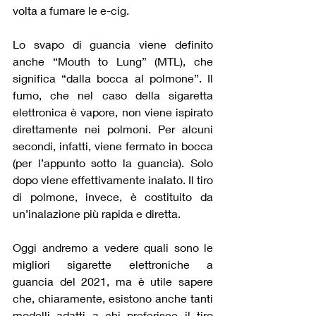
volta a fumare le e-cig.
Lo svapo di guancia viene definito 
anche “Mouth to Lung” (MTL), che 
significa “dalla bocca al polmone”. Il 
fumo, che nel caso della sigaretta 
elettronica è vapore, non viene ispirato 
direttamente nei polmoni. Per alcuni 
secondi, infatti, viene fermato in bocca 
(per l’appunto sotto la guancia). Solo 
dopo viene effettivamente inalato. Il tiro 
di polmone, invece, è costituito da 
un’inalazione più rapida e diretta.
Oggi andremo a vedere quali sono le 
migliori sigarette elettroniche a 
guancia del 2021, ma è utile sapere 
che, chiaramente, esistono anche tanti 
modelli adatti a chi preferisce il tiro 