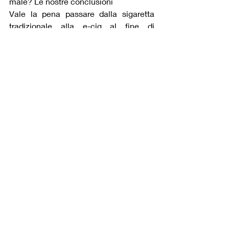
male? Le nostre conclusioni
Vale la pena passare dalla sigaretta 
tradizionale alla e-cig al fine di 
salvaguardare la propria salute e 
soprattutto di ridurre l’incidenza di 
tumore? Sì, vale la pena.
Tuttavia, è necessario scegliere sempre 
prodotti sicuri e qualitativi, come quelli 
che trovi sul nostro shop. Inoltre, è 
fondamentale svapare con 
moderazione e seguendo le dovute 
accortezze. Usare troppo la sigaretta 
elettronica fa male, anche se rimane 
un’abitudine meno nociva rispetto alla 
dipendenza dalle sigarette normali. 
Pertanto, svapa e rilassati, ma fallo 
sempre con intelligenza.