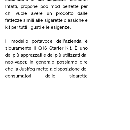
Infatti, propone pod mod perfette per 
chi vuole avere un prodotto dalle 
fattezze simili alle sigarette classiche e 
kit per tutti i gusti e le esigenze.
Il modello portavoce dell’azienda è 
sicuramente il Q16 Starter Kit. È uno 
dei più apprezzati e dei più utilizzati dai 
neo-vaper. In generale possiamo dire 
che la Justfog mette a disposizione dei 
consumatori delle sigarette 
elettroniche semplici o modelli più 
complessi, di dimensioni ridotte o 
normali. In pratica offre prodotti diversi, 
personalizzabili e adatti alle più 
svariate esigenze. Per tutte queste 
ragioni, JustFog è considerata da molti 
la scelta ideale.