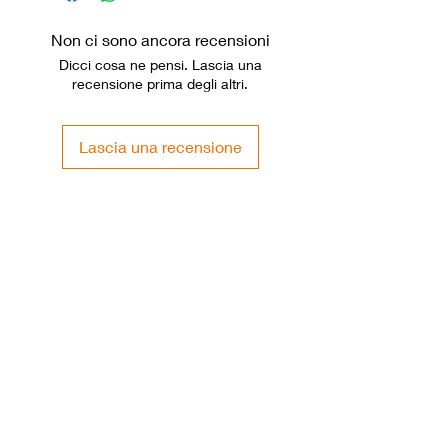
su sigaretta elettronica Minican che
MTL
Minican Plus.
Non ci sono ancora recensioni
Dicci cosa ne pensi. Lascia una
recensione prima degli altri.
Lascia una recensione