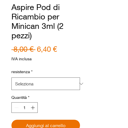
Aspire Pod di
Ricambio per
Minican 3ml (2
pezzi)
Prezzo
Prezzo
 8,00 € 
6,40 €
regolare
scontato
IVA inclusa
resistenza
*
Quantità
*
Aggiungi al carrello