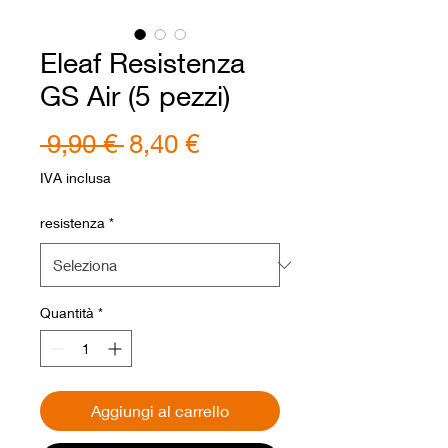
Eleaf Resistenza
GS Air (5 pezzi)
Prezzo
Prezzo
 9,90 € 
8,40 €
regolare
scontato
IVA inclusa
resistenza
*
Quantità
*
Aggiungi al carrello