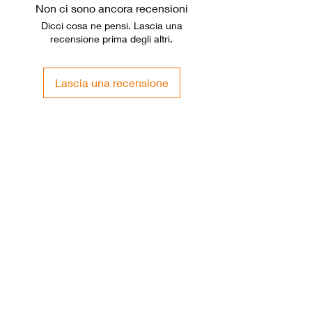
Non ci sono ancora recensioni
Dicci cosa ne pensi. Lascia una
recensione prima degli altri.
Lascia una recensione
Smok Pod di ricambio teck 247-
Smok Resistenze M-coi