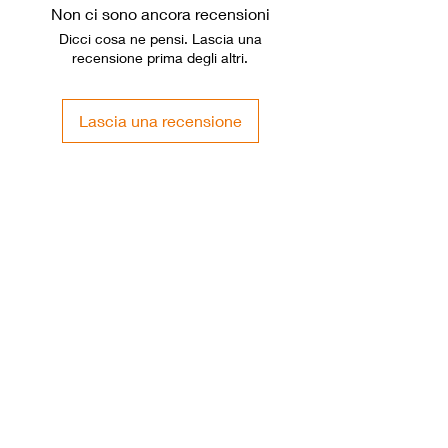
Non ci sono ancora recensioni
CONFEZIONE: Venduto in scatola
Dicci cosa ne pensi. Lascia una
da 4 pezzi
recensione prima degli altri.
Lascia una recensione
Smok Pod di ricambio teck 247-
Smok Resistenze M-coi