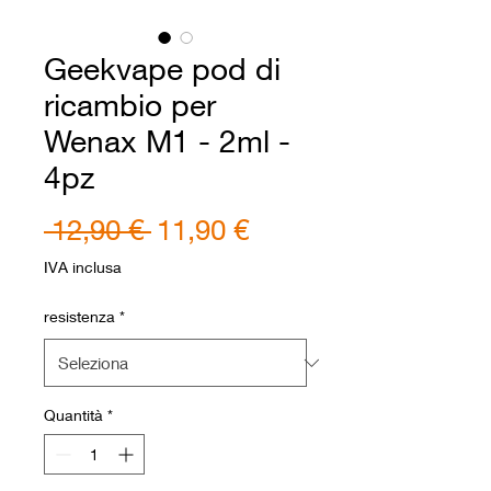
Geekvape pod di
ricambio per
Wenax M1 - 2ml -
4pz
Prezzo
Prezzo
 12,90 € 
11,90 €
regolare
scontato
IVA inclusa
resistenza
*
Quantità
*