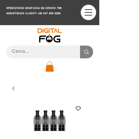
SPEDIZIONE GRATUIDA SE ORDINI 79€
ASSISTENZA CLIENTI
+39 347 256 3289