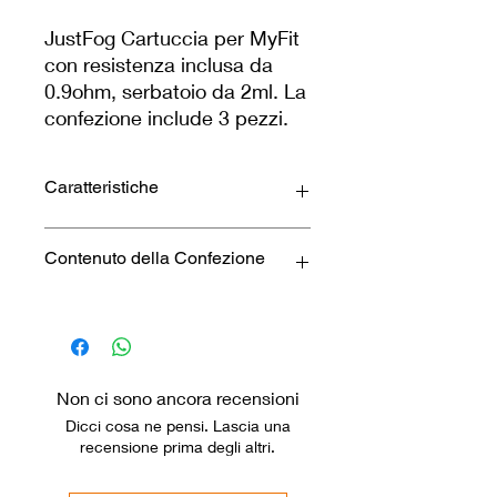
JustFog Cartuccia per MyFit
con resistenza inclusa da
0.9ohm, serbatoio da 2ml. La
confezione include 3 pezzi.
Caratteristiche
Capacità: 2.0
Contenuto della Confezione
Compatibile con: JustFog MyFit
Pod
Materiale: PC | Silicone
1 x JustFog cartuccia per MyFit -
Resistenza: 0.9 Ohm
0.9ohm - 2ml - 3pz
Dimensioni: 18.4mm x 15.5mm x
38.4mm
Non ci sono ancora recensioni
Modi di svapare: Tiro in guancia
Dicci cosa ne pensi. Lascia una
MTL
recensione prima degli altri.