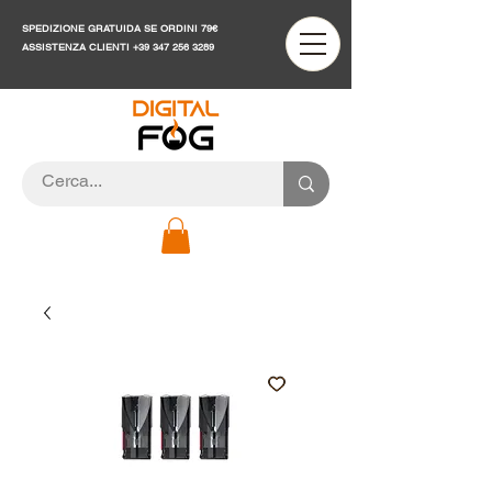
SPEDIZIONE GRATUIDA SE ORDINI 79€
ASSISTENZA CLIENTI
+39 347 256 3289