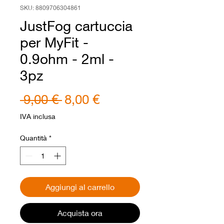
SKU: 8809706304861
JustFog cartuccia
per MyFit -
0.9ohm - 2ml -
3pz
Prezzo
Prezzo
 9,00 € 
8,00 €
regolare
scontato
IVA inclusa
Quantità
*
Aggiungi al carrello
Acquista ora