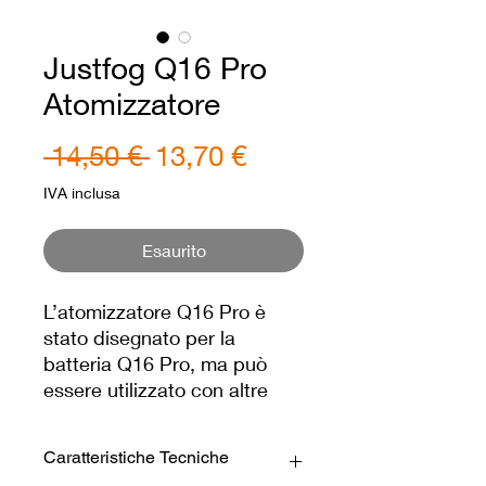
Justfog Q16 Pro
Atomizzatore
Prezzo
Prezzo
 14,50 € 
13,70 €
regolare
scontato
IVA inclusa
Esaurito
L’atomizzatore Q16 Pro è
stato disegnato per la
batteria Q16 Pro, ma può
essere utilizzato con altre
batterie. Il tank da 1.9 ml
monta la resistenza da
Caratteristiche Tecniche
1.6ohm per grandi nuvole e