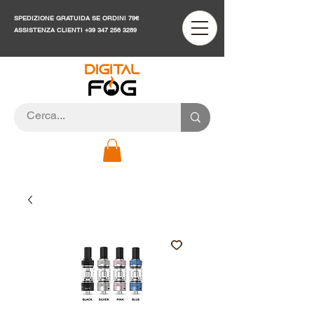
SPEDIZIONE GRATUIDA SE ORDINI 79€
ASSISTENZA CLIENTI
+39 347 256 3289