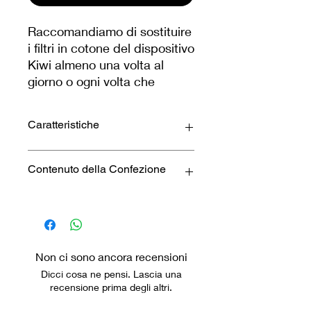
Raccomandiamo di sostituire
i filtri in cotone del dispositivo
Kiwi almeno una volta al
giorno o ogni volta che
appaiono impregnati di
liquido.
Caratteristiche
Canale d'aria stretto e lungo che
Contenuto della Confezione
garantisce un sistema di anti-
gocciolamento e anti-
condensazione, con una
20 x Filtri di Ricambio Kiwi
sicurezza del 99%.
Materiale adatto alla riproduzione
di un tiro chiuso e una resa
Non ci sono ancora recensioni
aromatica ottimale.
Dicci cosa ne pensi. Lascia una
recensione prima degli altri.