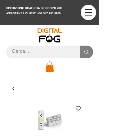
SPEDIZIONE GRATUIDA SE ORDINI 79€
ASSISTENZA CLIENTI
+39 347 256 3289