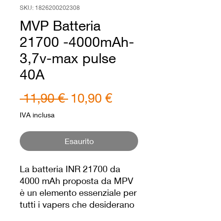
SKU: 1826200202308
MVP Batteria
21700 -4000mAh-
3,7v-max pulse
40A
Prezzo
Prezzo
 11,90 € 
10,90 €
regolare
scontato
IVA inclusa
Esaurito
La batteria INR 21700 da
4000 mAh proposta da MPV
è un elemento essenziale per
tutti i vapers che desiderano
avere una batteria generosa