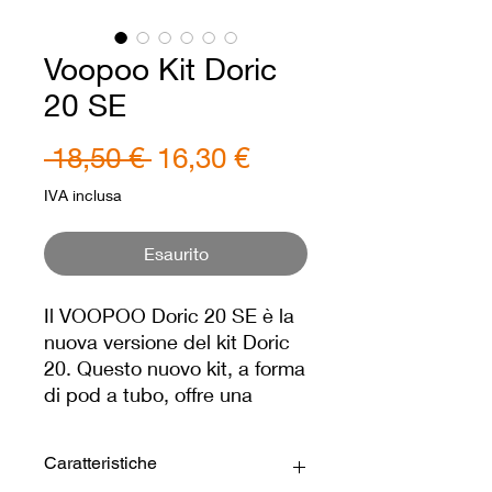
Voopoo Kit Doric
20 SE
Prezzo
Prezzo
 18,50 € 
16,30 €
regolare
scontato
IVA inclusa
Esaurito
Il VOOPOO Doric 20 SE è la
nuova versione del kit Doric
20. Questo nuovo kit, a forma
di pod a tubo, offre una
presa facile e comoda grazie
alle sue dimensioni (118 x 19
Caratteristiche
mm) ed è facilmente