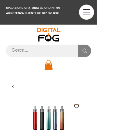
SPEDIZIONE GRATUIDA SE ORDINI 79€
ASSISTENZA CLIENTI
+39 347 256 3289