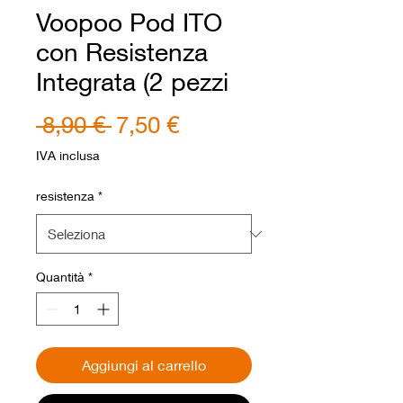
Voopoo Pod ITO
con Resistenza
Integrata (2 pezzi
Prezzo
Prezzo
 8,90 € 
7,50 €
regolare
scontato
IVA inclusa
resistenza
*
Quantità
*
Aggiungi al carrello