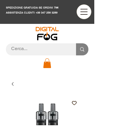
SPEDIZIONE GRATUIDA SE ORDINI 79€
ASSISTENZA CLIENTI
+39 347 256 3289