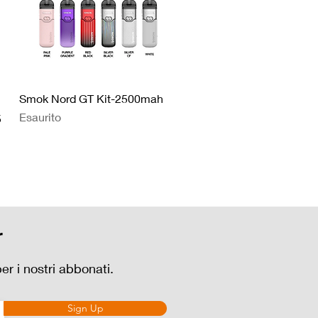
Smok Nord GT Kit-2500mah
Esaurito
5
r
per i nostri abbonati.
Sign Up