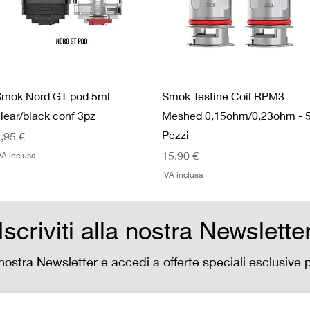
Smok Nord GT pod 5ml
Smok Testine Coil RPM3
lear/black conf 3pz
Meshed 0,15ohm/0,23ohm - 
Pezzi
rezzo
,95 €
Prezzo
15,90 €
VA inclusa
IVA inclusa
Iscriviti alla nostra Newslette
la nostra Newsletter e accedi a offerte speciali esclusive 