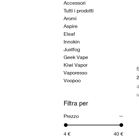
Accessori
Tutti i prodotti
Aromi
Aspire
Eleaf
Innokin
Justfog
Geek Vape
Kiwi Vapor
S
Vaporesso
Voopoo
P
4
I
Filtra per
Prezzo
4 €
40 €