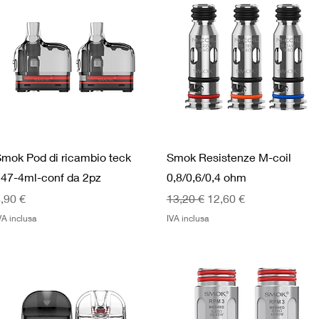
mok Pod di ricambio teck
Smok Resistenze M-coil
247-4ml-conf da 2pz
0,8/0,6/0,4 ohm
rezzo
Prezzo regolare
Prezzo scontato
,90 €
13,20 €
12,60 €
VA inclusa
IVA inclusa