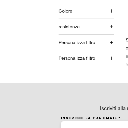
Colore
resistenza
0.15 ohm
Personalizza filtro
0.23ohm
c
Coil e Pod
0.4 ohm
P
6
Personalizza filtro
Kit e Box
0.60 ohm
I
Coil e Pod
0.8 ohm
Iscriviti al
Inserisci la tua email