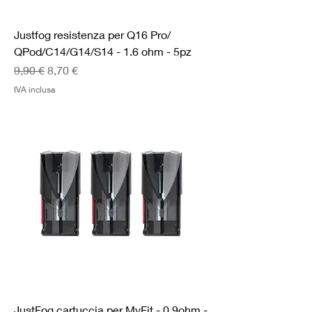
Justfog resistenza per Q16 Pro/
QPod/C14/G14/S14 - 1.6 ohm - 5pz
Prezzo regolare
Prezzo scontato
9,90 €
8,70 €
IVA inclusa
JustFog cartuccia per MyFit - 0.9ohm -