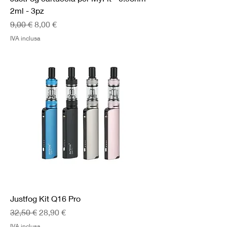
2ml - 3pz
Prezzo regolare
Prezzo scontato
9,00 €
8,00 €
IVA inclusa
Justfog Kit Q16 Pro
Prezzo regolare
Prezzo scontato
32,50 €
28,90 €
IVA inclusa