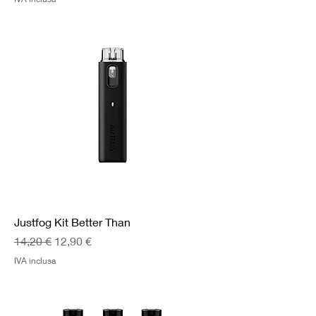
Justfog Kit Better Than
Prezzo regolare
Prezzo scontato
14,20 €
12,90 €
IVA inclusa