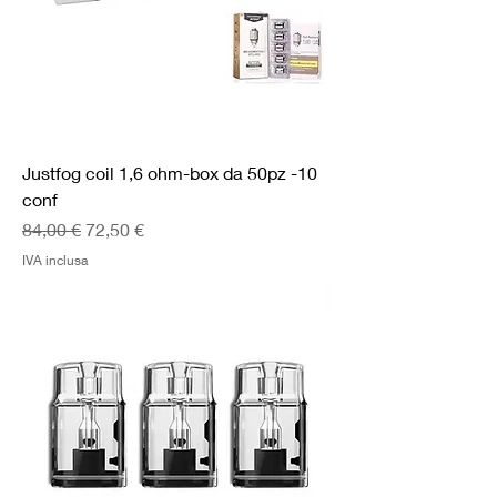
Justfog coil 1,6 ohm-box da 50pz -10
conf
Prezzo regolare
Prezzo scontato
84,00 €
72,50 €
IVA inclusa