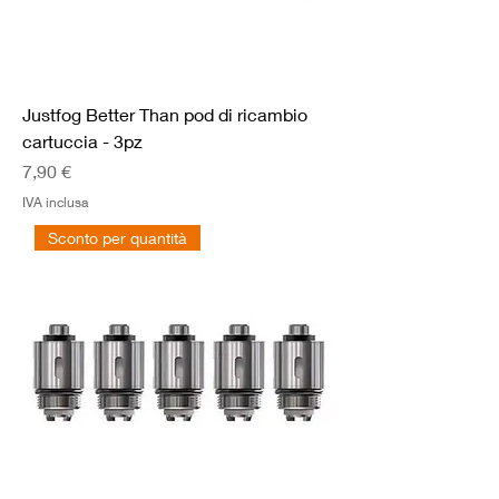
Justfog Better Than pod di ricambio
cartuccia - 3pz
Prezzo
7,90 €
IVA inclusa
Sconto per quantità