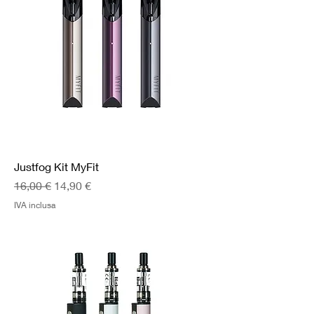
Justfog Kit MyFit
Prezzo regolare
Prezzo scontato
16,00 €
14,90 €
IVA inclusa