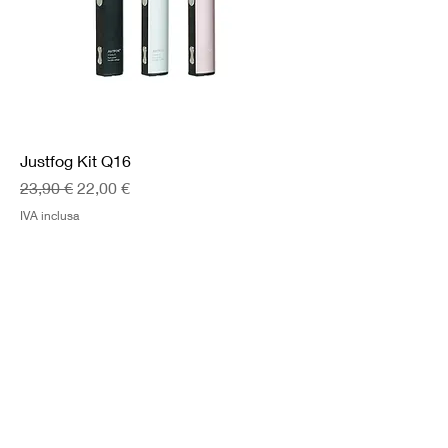
Justfog Kit Q16
Prezzo regolare
Prezzo scontato
23,90 €
22,00 €
IVA inclusa