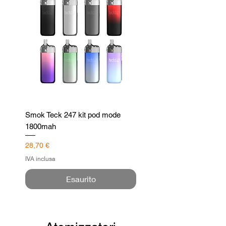
Smok Teck 247 kit pod mode
1800mah
Prezzo
28,70 €
IVA inclusa
Esaurito
Limited Edition
Nuovo Arrivo
Nuovo Arrivo
Nuovo Arrivo
Nuovo Arrivo