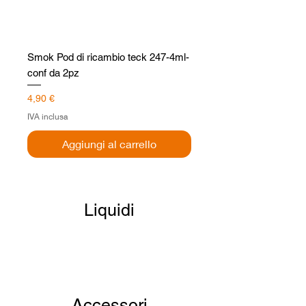
Smok Pod di ricambio teck 247-4ml-
conf da 2pz
Prezzo
4,90 €
IVA inclusa
Aggiungi al carrello
Liquidi
Accessori